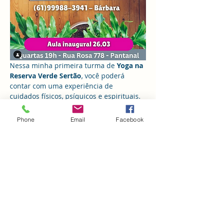
Nessa minha primeira turma de 
Yoga na 
Reserva Verde Sertão
, você poderá 
contar com uma experiência de 
cuidados físicos, psíquicos e espirituais. 
✨
A Reserva Verde Sertão é um espaço de
Phone
Email
Facebook
integração com a natureza
 que recebe 
diversas atividades voltadas para o bem 
estar, um refúgio no meio da cidade.
Há tempos estou ensaiando 
unir Yoga e 
Psicologia
, essa será a oportunidade de 
criarmos uma experiência potente e 
amorosa de autocuidado. 
Apesar de não focarmos em uma 
terapia, será naturalmente muito 