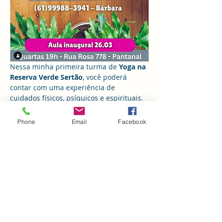
Nessa minha primeira turma de 
Yoga na 
Reserva Verde Sertão
, você poderá 
contar com uma experiência de 
cuidados físicos, psíquicos e espirituais. 
✨
A Reserva Verde Sertão é um espaço de
Phone
Email
Facebook
integração com a natureza
 que recebe 
diversas atividades voltadas para o bem 
estar, um refúgio no meio da cidade.
Há tempos estou ensaiando 
unir Yoga e 
Psicologia
, essa será a oportunidade de 
criarmos uma experiência potente e 
amorosa de autocuidado. 
Apesar de não focarmos em uma 
terapia, será naturalmente muito 