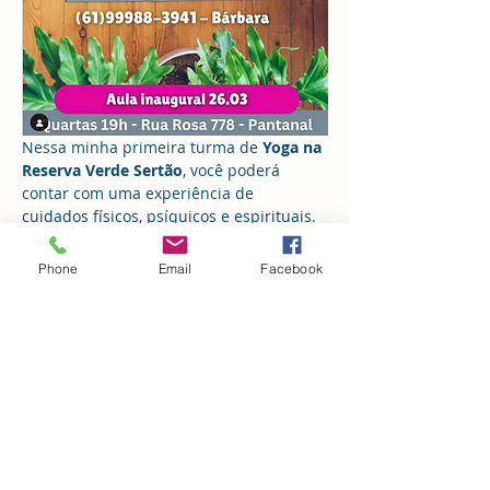
Nessa minha primeira turma de 
Yoga na 
Reserva Verde Sertão
, você poderá 
contar com uma experiência de 
cuidados físicos, psíquicos e espirituais. 
✨
A Reserva Verde Sertão é um espaço de
Phone
Email
Facebook
integração com a natureza
 que recebe 
diversas atividades voltadas para o bem 
estar, um refúgio no meio da cidade.
Há tempos estou ensaiando 
unir Yoga e 
Psicologia
, essa será a oportunidade de 
criarmos uma experiência potente e 
amorosa de autocuidado. 
Apesar de não focarmos em uma 
terapia, será naturalmente muito 