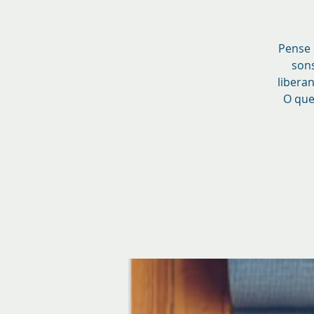
Pense 
sons
libera
O que