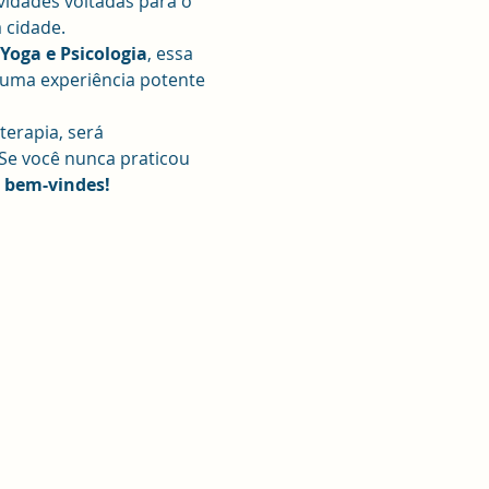
vidades voltadas para o 
 cidade.
 Yoga e Psicologia
, essa 
uma experiência potente 
erapia, será 
Se você nunca praticou 
 bem-vindes! 