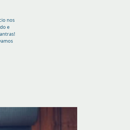
cio nos
ndo e
antras!
 vamos