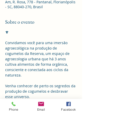
Am, R. Rosa, 778 - Pantanal, Florianópolis
- SC, 88040-270, Brasil
Sobre o evento
🍄 
Convidamos você para uma imersão 
agroecológica na produção de 
cogumelos da Reserva, um espaço de 
agroecologia urbana que há 3 anos 
cultiva alimentos de forma orgânica, 
consciente e conectada aos ciclos da 
natureza.
Venha conhecer de perto os segredos da 
produção de cogumelos e desbravar 
esse universo.
• Se inscreva no Link: 
Phone
Email
Facebook
https://docs.google.com/forms/d/e/1FAIp