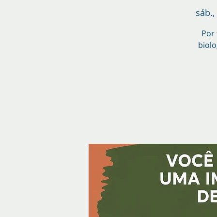
sáb.,
Por 
biolo