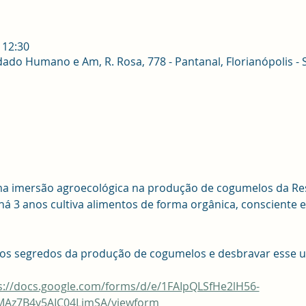
 12:30
ado Humano e Am, R. Rosa, 778 - Pantanal, Florianópolis - S
a imersão agroecológica na produção de cogumelos da Res
á 3 anos cultiva alimentos de forma orgânica, consciente e
os segredos da produção de cogumelos e desbravar esse u
s://docs.google.com/forms/d/e/1FAIpQLSfHe2lH56-
Az7B4y5AIC04LjmSA/viewform