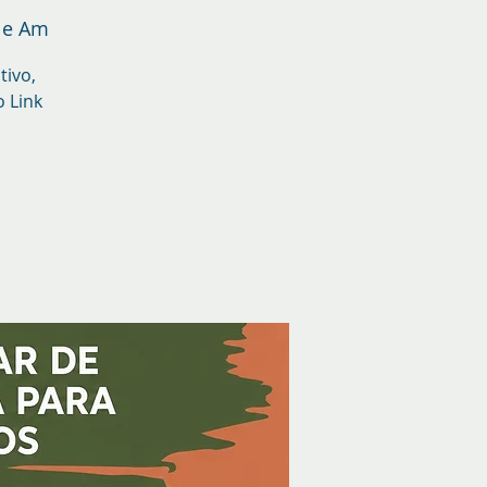
 e Am
tivo,
o Link