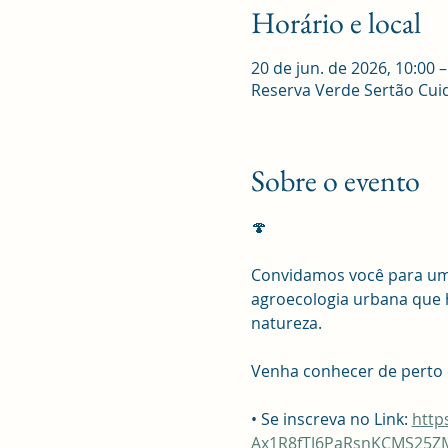
Horário e local
20 de jun. de 2026, 10:00 –
Reserva Verde Sertão Cuid
Sobre o evento
🍄 
Convidamos você para um
agroecologia urbana que h
natureza.
Venha conhecer de perto 
• Se inscreva no Link: 
http
Ax1R8fTJ6PaRsnKCMS25ZM