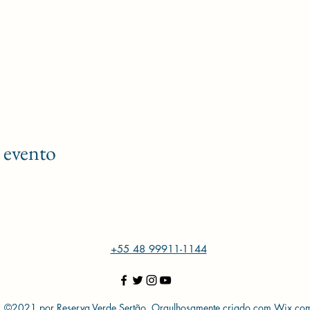
 evento
+55 48 99911-1144
©2021 por Reserva Verde Sertão. Orgulhosamente criado com Wix.co