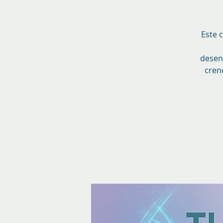
Este 
desen
cren