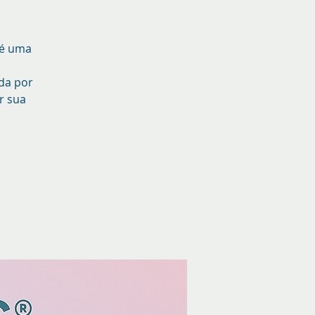
 é uma
da por
r sua