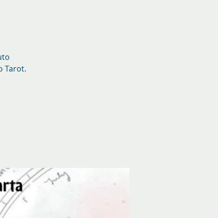
uto
 Tarot.