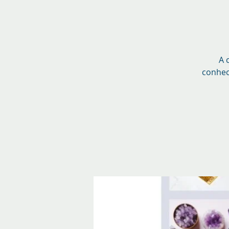
A 
conhec