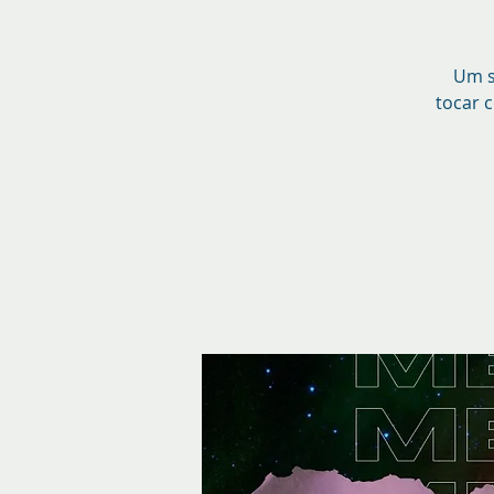
Um s
tocar c