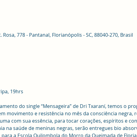
osa, 778 - Pantanal, Florianópolis - SC, 88040-270, Brasil
ipa, 19hrs 
ento do single “Mensageira” de Dri Txaraní, temos o prop
em movimento e resistência no mês da consciência negra, 
uma com sua essência, para tocar corações, espíritos e con
a na saúde de meninas negras, serão entregues bio absorv
s para a Escola Quilombola do Morro da Queimada de Floria