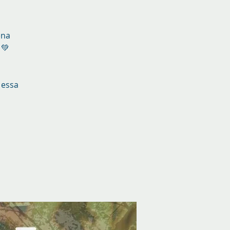
ena
 💚
 essa