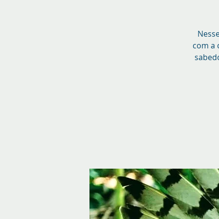
Nesse
com a 
sabedo