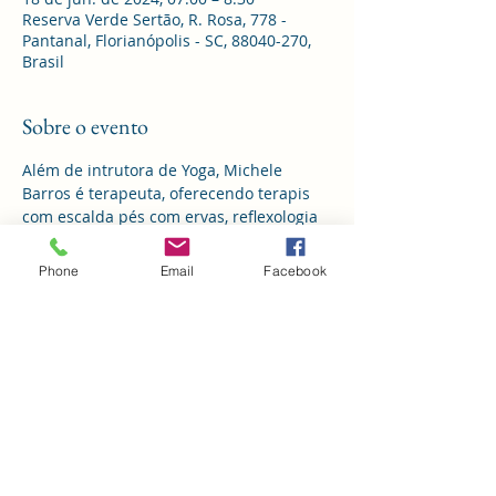
Reserva Verde Sertão, R. Rosa, 778 -
Pantanal, Florianópolis - SC, 88040-270,
Brasil
Sobre o evento
Além de intrutora de Yoga, Michele 
Barros é terapeuta, oferecendo terapis 
com escalda pés com ervas, reflexologia 
podal, Reiki, cristalterapia, pedras 
quentes, bambuterapia,  etendimento de 
Phone
Email
Facebook
Ayurveda (orientações de rotinas na 
prática) e massagens indianas de 
nutrição e redução ( orientação de auto 
aplicação e orientação de 
reconhecimento da necessidade no seu 
momento).