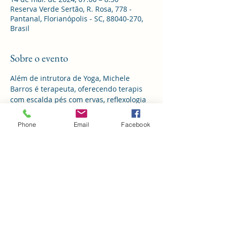
Reserva Verde Sertão, R. Rosa, 778 -
Pantanal, Florianópolis - SC, 88040-270,
Brasil
Sobre o evento
Além de intrutora de Yoga, Michele 
Barros é terapeuta, oferecendo terapis 
com escalda pés com ervas, reflexologia 
podal, Reiki, cristalterapia, pedras 
quentes, bambuterapia,  etendimento de 
Phone
Email
Facebook
Ayurveda (orientações de rotinas na 
prática) e massagens indianas de 
nutrição e redução ( orientação de auto 
aplicação e orientação de 
reconhecimento da necessidade no seu 
momento).