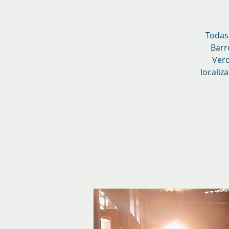
Todas 
Barr
Verd
localiz