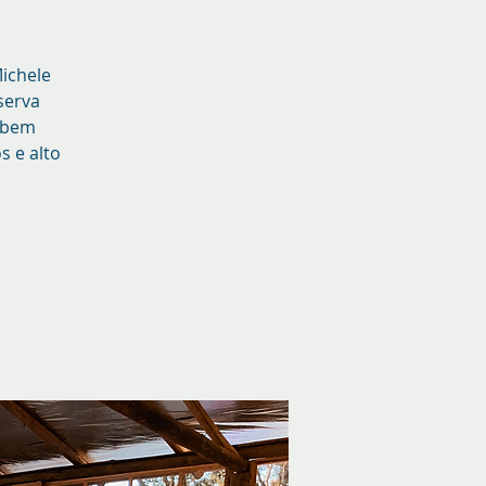
Michele
serva
, bem
s e alto