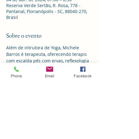
Reserva Verde Sertão, R. Rosa, 778 -
Pantanal, Florianópolis - SC, 88040-270,
Brasil
Sobre o evento
Além de intrutora de Yoga, Michele 
Barros é terapeuta, oferecendo terapis 
com escalda pés com ervas, reflexologia 
podal, Reiki, cristalterapia, pedras 
quentes, bambuterapia,  etendimento de 
Phone
Email
Facebook
Ayurveda (orientações de rotinas na 
prática) e massagens indianas de 
nutrição e redução ( orientação de auto 
aplicação e orientação de 
reconhecimento da necessidade no seu 
momento).