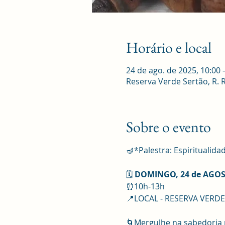
Horário e local
24 de ago. de 2025, 10:00 
Reserva Verde Sertão, R. Ro
Sobre o evento
🪔*Palestra: Espiritualid
🗓️ 
DOMINGO, 24 de AGO
⏰10h-13h
📍LOCAL - RESERVA VERD
🌀Mergulhe na sabedoria m