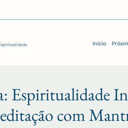
Início
Próxi
spiritualidade
a: Espiritualidade I
ditação com Mant