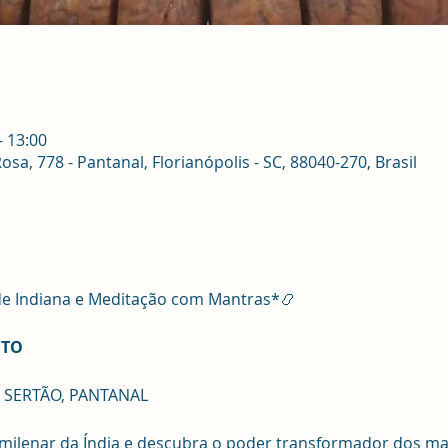
– 13:00
sa, 778 - Pantanal, Florianópolis - SC, 88040-270, Brasil
ade Indiana e Meditação com Mantras*📿
STO
E SERTÃO, PANTANAL
ilenar da Índia e descubra o poder transformador dos man