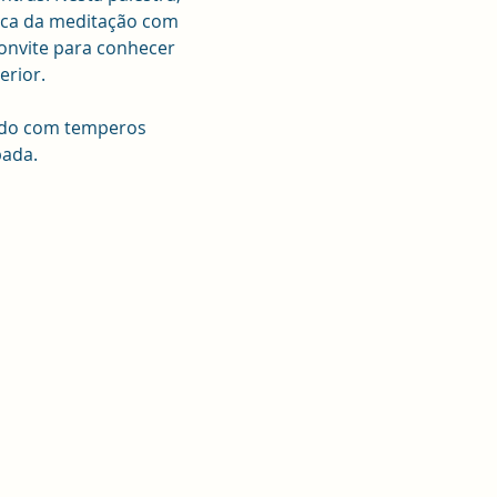
tica da meditação com 
onvite para conhecer 
erior.
rado com temperos 
pada.