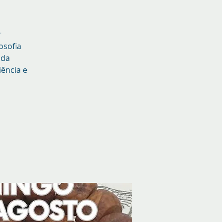
r
osofia
 da
ência e