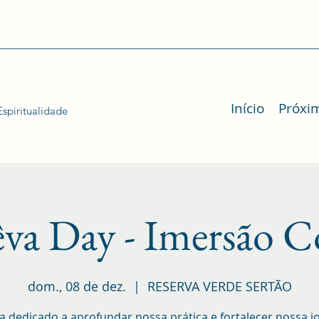
Início
Próxi
spiritualidade
va Day - Imersão C
dom., 08 de dez.
  |  
RESERVA VERDE SERTÃO
a dedicado a aprofundar nossa prática e fortalecer nossa j