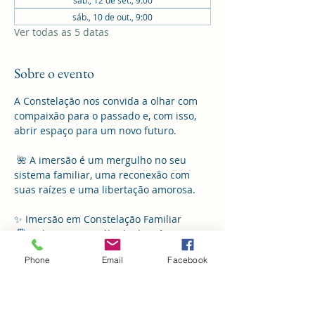
sáb., 10 de out., 9:00
Ver todas as 5 datas
Sobre o evento
A Constelação nos convida a olhar com 
compaixão para o passado e, com isso, 
abrir espaço para um novo futuro.
 🌺 A imersão é um mergulho no seu 
sistema familiar, uma reconexão com 
suas raízes e uma libertação amorosa.
✨ Imersão em Constelação Familiar
 🗓️ Todo primeiro sábado do mês 
Phone
Email
Facebook
 📍 Reserva Verde Sertão – Florianópolis 
SC
 🎫 Inscrições abertas 