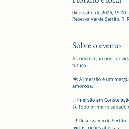
04 de abr. de 2026, 19:00 
Reserva Verde Sertão, R. Ro
Sobre o evento
A Constelação nos convid
futuro.
 🌺 A imersão é um mergulho no seu sistema familiar, uma reconexão com suas raízes e uma libertação 
amorosa.
✨ Imersão em Constelação
 🗓️ Todo primeiro sábado
 📍 Reserva Verde Sertão –
 🎫 Inscrições abertas 