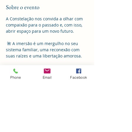
Sobre o evento
A Constelação nos convida a olhar com 
compaixão para o passado e, com isso, 
abrir espaço para um novo futuro.
 🌺 A imersão é um mergulho no seu 
sistema familiar, uma reconexão com 
suas raízes e uma libertação amorosa.
✨ Imersão em Constelação Familiar
 🗓️ Todo primeiro sábado do mês 
Phone
Email
Facebook
 📍 Reserva Verde Sertão – Florianópolis 
SC
 🎫 Inscrições abertas 
Mostrar mais