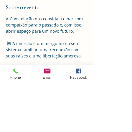
Sobre o evento
A Constelação nos convida a olhar com 
compaixão para o passado e, com isso, 
abrir espaço para um novo futuro.
 🌺 A imersão é um mergulho no seu 
sistema familiar, uma reconexão com 
suas raízes e uma libertação amorosa.
✨ Imersão em Constelação Familiar
 🗓️ Todo primeiro sábado do mês 
Phone
Email
Facebook
 📍 Reserva Verde Sertão – Florianópolis 
SC
 🎫 Inscrições abertas 
Mostrar mais