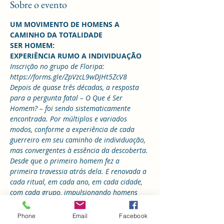
Sobre o evento
UM MOVIMENTO DE HOMENS A 
CAMINHO DA TOTALIDADE
SER HOMEM:
EXPERIÊNCIA RUMO A INDIVIDUAÇÃO
Inscrição no grupo de Floripa: 
https://forms.gle/ZpVzcL9wDJHt5ZcV8
Depois de quase três décadas, a resposta 
para a pergunta fatal – O Que é Ser 
Homem? – foi sendo sistematicamente 
encontrada. Por múltiplos e variados 
modos, conforme a experiência de cada 
guerreiro em seu caminho de individuação, 
mas convergentes à essência da descoberta. 
Desde que o primeiro homem fez a 
primeira travessia atrás dela. E renovada a 
cada ritual, em cada ano, em cada cidade, 
com cada grupo, impulsionando homens 
em busca de si mesmos, de sua 
individuação e a procura da transcendência.
Phone
Email
Facebook
O movimento Guerreiros do Coração 