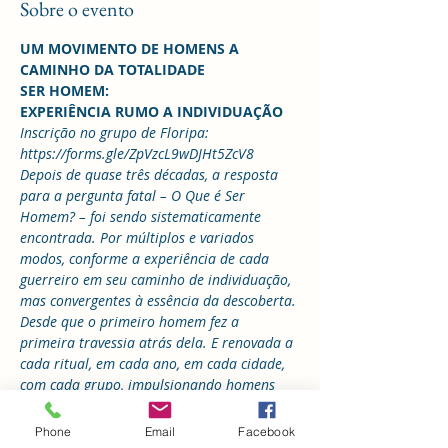
Sobre o evento
UM MOVIMENTO DE HOMENS A 
CAMINHO DA TOTALIDADE
SER HOMEM:
EXPERIÊNCIA RUMO A INDIVIDUAÇÃO
Inscrição no grupo de Floripa: 
https://forms.gle/ZpVzcL9wDJHt5ZcV8
Depois de quase três décadas, a resposta 
para a pergunta fatal – O Que é Ser 
Homem? – foi sendo sistematicamente 
encontrada. Por múltiplos e variados 
modos, conforme a experiência de cada 
guerreiro em seu caminho de individuação, 
mas convergentes à essência da descoberta. 
Desde que o primeiro homem fez a 
primeira travessia atrás dela. E renovada a 
cada ritual, em cada ano, em cada cidade, 
com cada grupo, impulsionando homens 
em busca de si mesmos, de sua 
individuação e a procura da transcendência.
Phone
Email
Facebook
O movimento Guerreiros do Coração 