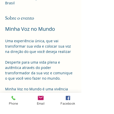
Brasil
Sobre o evento
Minha Voz no Mundo
Uma experiência única, que vai 
transformar sua vida e colocar sua voz 
na direção do que você deseja realizar
Desperte para uma vida plena e 
autêntica através do poder 
transformador da sua voz e comunique 
o que você veio fazer no mundo.
Minha Voz no Mundo é uma vivência 
imersiva que utiliza a voz e o
canto como ferramentas terapêuticas 
Phone
Email
Facebook
para acessar memórias e bloqueios que 
impedem a realização de sonhos e 