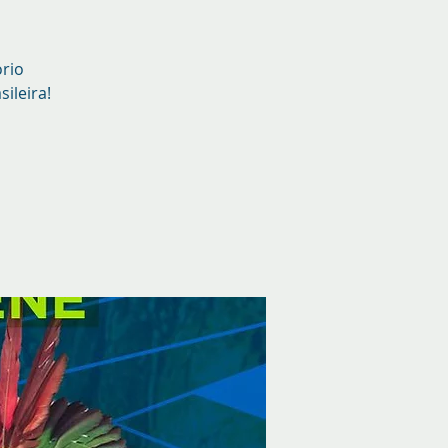
ório
ileira!