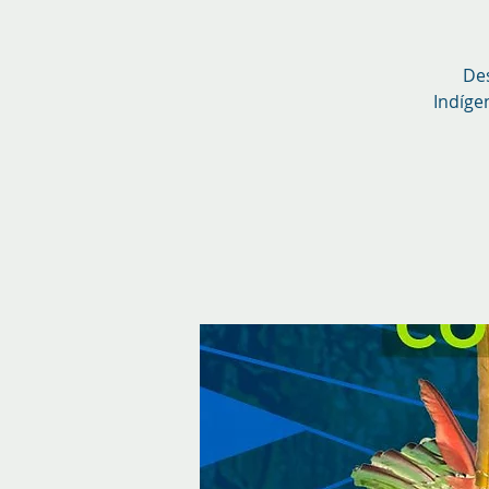
Des
Indíge