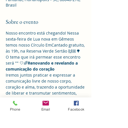
Brasil
Sobre o evento
Nosso encontro está chegando! Nessa 
sexta-feira de Lua nova em Gêmeos 
temos nosso Círculo EmCantado gratuito, 
às 19h, na Reserva Verde Sertão 🙌🏼🌳
O tema que irá permear esse encontro 
será "
" 🤍🌈
Renovando e revelando a 
comunicação do coração
Iremos juntos praticar e expressar a 
comunicação livre de nosso corpo, 
coração e alma, trazendo a oportunidade 
de liberar e transmutar sentimentos, 
assim como conhecer e se envolver com 
quem se é.
Phone
Email
Facebook
Juntos ancoramos um espaço 
comunitário, seguro, livre e amoroso de 
expressão da sua verdade em grupo 