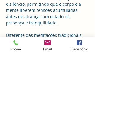
e silêncio, permitindo que o corpo e a 
mente liberem tensões acumuladas 
antes de alcançar um estado de 
presença e tranquilidade.
Diferente das meditações tradicionais 
que focam apenas na imobilidade, essas 
técnicas promovem uma jornada 
Phone
Email
Facebook
dinâmica de autoconhecimento e 
equilíbrio emocional, sendo ideais para 
quem busca integrar vitalidade e paz 
interior no seu dia a dia.
Vamos experimentar juntos uma prática 
nessa quinta feira
Evento Gratuito
Informações e inscrições: 48 991163692
Mostrar mais