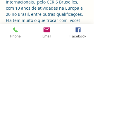
Internacionais,  pelo CERIS Bruxelles, 
com 10 anos de atividades na Europa e 
20 no Brasil, entre outras qualificações. 
Ela tem muito o que trocar com  você!
"Nessa palestra, você vai  conhecer as 
Phone
Email
Facebook
leis que governam a realidade, a vida, 
o amor e a ajuda. Vou  lhe entregar os 
mistérios sobre as 10 leis universais, as 
7 leis do  Caibalion e as ordens da 
ajuda e do amor. Será uma 
oportunidade para  você expandir e 
conhecer como funciona o Jogo da 
Vida! Porque você  precisar desses 
conhecimentos? Sua…
Mostrar mais