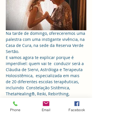
Na tarde de domingo, ofereceremos uma 
palestra com uma instigante vivência, na 
Casa de Cura, na sede da Reserva Verde 
Sertão.
E vamos agora te explicar porque é 
imperdível: quem vai te  conduzir será a 
Cláudia de Siervi, Astróloga e Terapeuta 
Holosistêmica,  especializada em mais 
de 20 diferentes escolas terapêuticas, 
incluindo  Constelação Sistêmica, 
ThetaHealing®, Reiki, Rebirthing, 
psicologia Transpessoal e Holística, 
jornalista mestre em Relações 
Phone
Email
Facebook
Internacionais,  pelo CERIS Bruxelles, 
com 10 anos de atividades na Europa e 
20 no Brasil, entre outras qualificações. 