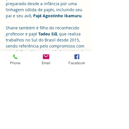
preparado desde a infância por uma 
linhagem sólida de pajés, incluindo seu 
pai e seu avô, 
Pajé Agostinho Ikamuru
.
Shane também é filho do reconhecido 
professor e pajé 
Tadeu Siã
, que realiza 
trabalhos no Sul do Brasil desde 2015, 
sendo referência pelo compromisso com 
a tradição, a ética e o cuidado espiritual. 
Sua presença representa a continuidade 
Phone
Email
Facebook
viva dessa linhagem ancestral.
A condução da cerimônia acontece por 
meio dos 
rezos Huni Meka
, com cantos 
tradicionais entoados na voz e 
acompanhados por violão, criando um 
campo de profunda conexão, 
fortalecimento espiritual e cuidado 
coletivo.
🔸 
Vagas:
 20 participantes