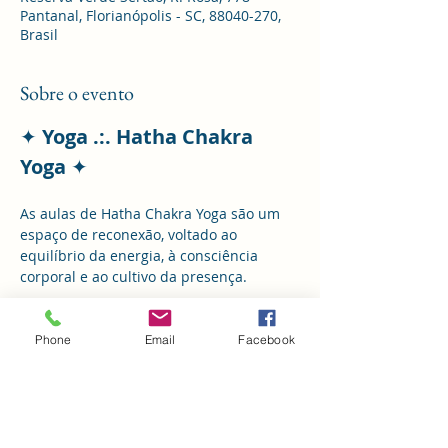
Pantanal, Florianópolis - SC, 88040-270,
Brasil
Sobre o evento
✦ 
Yoga .:. Hatha Chakra 
Yoga 
✦
As aulas de Hatha Chakra Yoga são um 
espaço de reconexão, voltado ao 
equilíbrio da energia, à consciência 
corporal e ao cultivo da presença.
Um encontro para cuidar do corpo, 
acalmar a mente e simplesmente estar.
Phone
Email
Facebook
🍃 
Quartas-feiras • 9h
 📍 
Reserva Verde Sertão – Pantanal, 
Rua Rosa, 778
Valor de mensalidade: 
180
reais