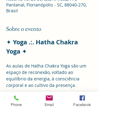
Pantanal, Florianópolis - SC, 88040-270,
Brasil
Sobre o evento
✦ 
Yoga .:. Hatha Chakra 
Yoga 
✦
As aulas de Hatha Chakra Yoga são um 
espaço de reconexão, voltado ao 
equilíbrio da energia, à consciência 
corporal e ao cultivo da presença.
Um encontro para cuidar do corpo, 
acalmar a mente e simplesmente estar.
Phone
Email
Facebook
🍃 
Quartas-feiras • 9h
 📍 
Reserva Verde Sertão – Pantanal, 
Rua Rosa, 778
Valor de mensalidade: 
180
reais