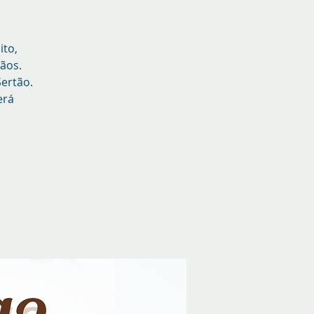
ito,
ãos.
Sertão.
erá