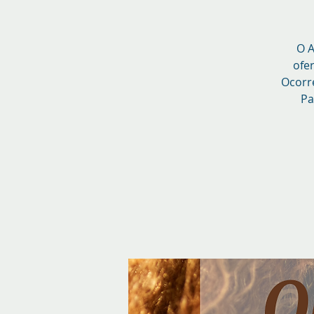
O A
ofe
Ocorre
Pa