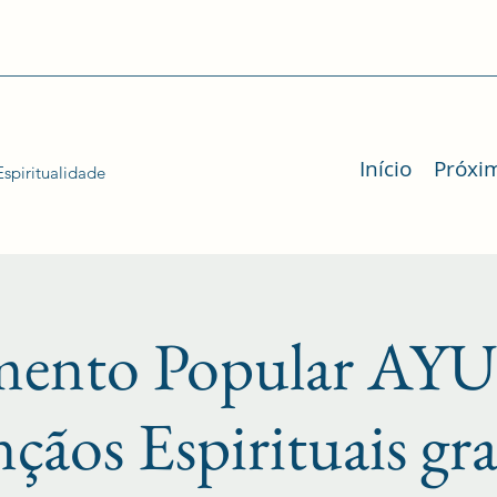
Início
Próxi
spiritualidade
mento Popular 
nçãos Espirituais gr