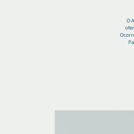
O A
ofe
Ocorre
Pa