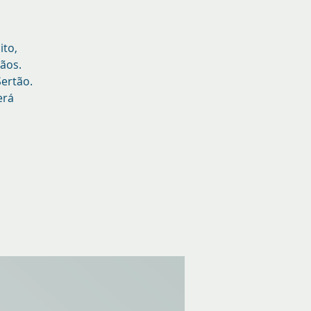
ito,
ãos.
Sertão.
erá