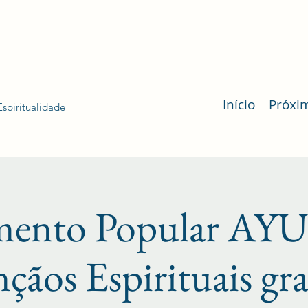
Início
Próxi
spiritualidade
mento Popular 
nçãos Espirituais gr