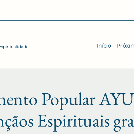
Início
Próxi
spiritualidade
mento Popular 
nçãos Espirituais gr