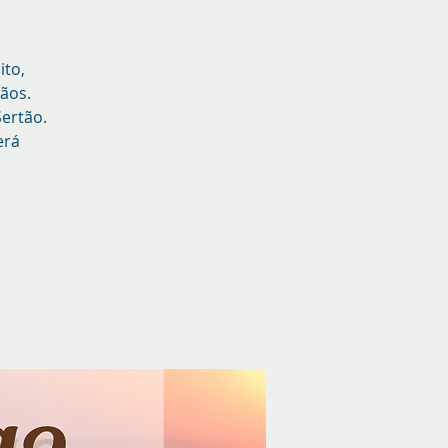
ito,
ãos.
Sertão.
erá