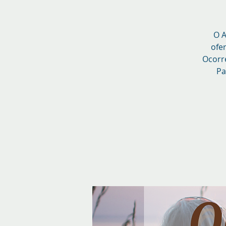
O A
ofe
Ocorre
Pa