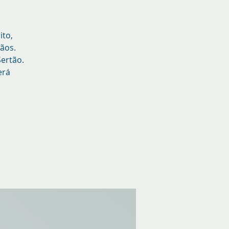
ito,
ãos.
Sertão.
erá