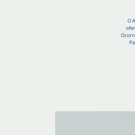
O A
ofe
Ocorre
Pa