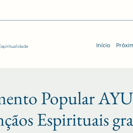
Início
Próxi
spiritualidade
mento Popular 
nçãos Espirituais gr