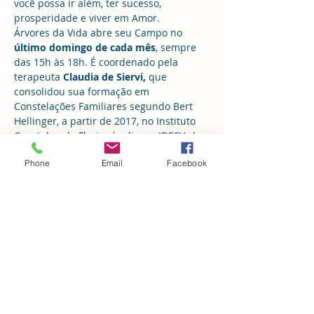
você possa ir além, ter sucesso, 
prosperidade e viver em Amor.
Árvores da Vida abre seu Campo no 
último domingo de cada mês
, sempre 
das 15h às 18h. É coordenado pela 
terapeuta 
Claudia de Siervi,
 que 
consolidou sua formação em 
Constelações Familiares segundo Bert 
Hellinger, a partir de 2017, no Instituto 
Constelar, de Florianópolis, no IDESV, de 
Minas, com Sophie Hellinger, em São 
Phone
Email
Facebook
Paulo, com Sami Storch, a distância e, 
ainda, com diversos estudiosos da 
Filosofia Sistêmica. 
O projeto 
Árvores da Vida
 visa propiciar 
a facilitadores de Constelações e ao 
público interessado em constelar, um 
ambiente de vivências seguro, 
experiente  e amoroso. Para tanto, 
Cláudia realiza o trabalho de Campo 
mas também traz…