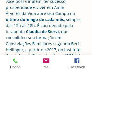
você possa ir além, ter sucesso, 
prosperidade e viver em Amor.
Árvores da Vida abre seu Campo no 
último domingo de cada mês
, sempre 
das 15h às 18h. É coordenado pela 
terapeuta 
Claudia de Siervi,
 que 
consolidou sua formação em 
Constelações Familiares segundo Bert 
Hellinger, a partir de 2017, no Instituto 
Constelar, de Florianópolis, no IDESV, de 
Minas, com Sophie Hellinger, em São 
Phone
Email
Facebook
Paulo, com Sami Storch, a distância e, 
ainda, com diversos estudiosos da 
Filosofia Sistêmica. 
O projeto 
Árvores da Vida
 visa propiciar 
a facilitadores de Constelações e ao 
público interessado em constelar, um 
ambiente de vivências seguro, 
experiente  e amoroso. Para tanto, 
Cláudia realiza o trabalho de Campo 
mas também traz…