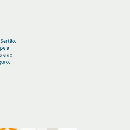
 Sertão,
pela
s e ao
guro,