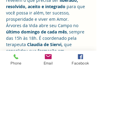
revelem o que precisa ser
 liberado, 
resolvido, aceito e integrado
 para que 
você possa ir além, ter sucesso, 
prosperidade e viver em Amor.
Árvores da Vida abre seu Campo no 
último domingo de cada mês
, sempre 
das 15h às 18h. É coordenado pela 
terapeuta 
Claudia de Siervi,
 que 
consolidou sua formação em 
Constelações Familiares segundo Bert 
Hellinger, a partir de 2017, no Instituto 
Phone
Email
Facebook
Constelar, de Florianópolis, no IDESV, de 
Minas, com Sophie Hellinger, em São 
Paulo, com Sami Storch, a distância e, 
ainda, com diversos estudiosos da 
Filosofia Sistêmica. 
O projeto 
Árvores da Vida
 visa propiciar 
a facilitadores de Constelações e ao 
público interessado em constelar, um 
ambiente de vivências seguro, 
experiente  e amoroso. Para tanto, 
Cláudia realiza o trabalho de Campo 