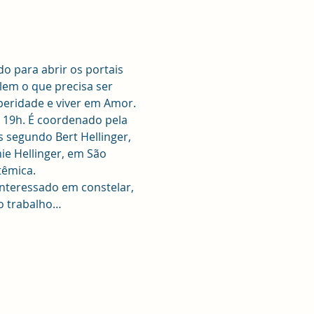
o para abrir os portais 
lem o que precisa ser 
speridade e viver em Amor.
19h. É coordenado pela 
 segundo Bert Hellinger, 
ie Hellinger, em São 
têmica. 
interessado em constelar, 
 o trabalho…