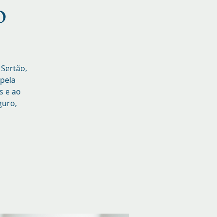
o
 Sertão,
pela
s e ao
guro,